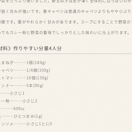
野菜をたっぷり使いました。新玉ねぎは皮が薄く全体的に白っぽいのが
が弱く甘みが強いです。春キャベツは普通のキャベツよりもやや小ぶり
特徴です。葉がやわらかく甘みがあります。スープにすることで野菜の
めでもカレー粉と野菜の旨味でしっかりとした味わいに仕上がります。
材料》作りやすい分量4人分
たまねぎ
1個(180g)
キャベツ
1/6個(100g)
ニトマト
10個(150g)
インナー
5本(90g)
小さじ1
レー粉
小さじ2
水
600㏄
塩
ひとつまみ(1g)
コンソメ
小さじ1と1/3