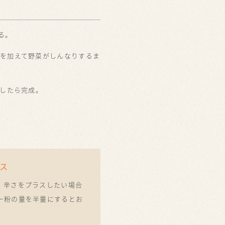
る。
粉を加えて野菜がしんなりするま
熱したら完成。
ス
。辛さをプラスしたい場合
ー粉の量を半量にするとお