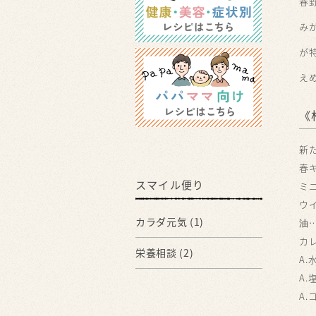
春
み
が
え
《
新
春
スマイル便り
ミ
ウ
カラダ元気
(1)
油
カ
栄養相談
(2)
A.
A.
A.