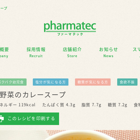
スープ
概要
採用情報
店舗紹介
お知らせ
ス
pany
Recruit
Store
News
パクパク幼児食
塩分が気になる方
糖質が気になる方
食欲不振
野菜のカレースープ
ネルギー 119kcal
たんぱく質 4.3g
脂質 7.7g
糖質 7.2g
食
このレシピを印刷する