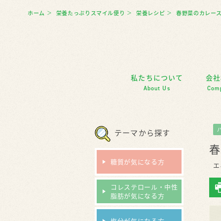
ホーム
栄養たっぷりスマイル便り
栄養レシピ
春野菜のカレー
＞
＞
＞
私たちについて
会社
About Us
Com
テーマから探す
春
糖質が気になる方
エ
コレステロール・中性
脂肪が気になる方
塩分が気になる方