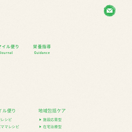
マイル便り
栄養指導
Journal
Guidance
イル便り
地域包括ケア
康レシピ
施設応需型
パママレシピ
在宅治療型